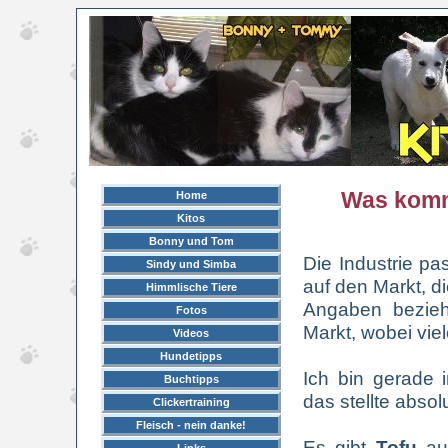
Was kommt
Home
Kitos
Bonny und Tom
Die Industrie pa
Sindy und Simba
auf den Markt, d
Himmlische Tiere
Angaben bezieh
Fotos
Markt, wobei vie
Videos
Hundetipps
Ich bin gerade 
Buchtipps
das stellte absol
Clickertraining
Fleisch - nein danke!
Es gibt
Tofu
au