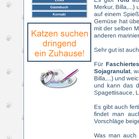
Links
Merkur, Billa,..
Gästebuch
auf einem Spieß
Kontakt
Gemüse hat über
mit der selben M
anderen marinier
Sehr gut ist auc
Für
Faschierte
Sojagranulat
, w
Billa,...) und w
und kann das da
Spagettisauce, 
Es gibt auch fe
findet man auc
Vorschläge beig
Was man auch in