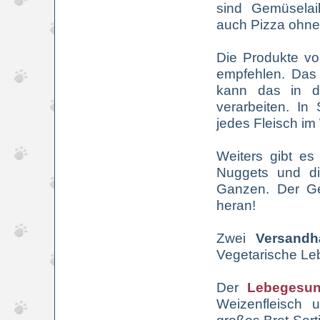
sind Gemüsela
auch Pizza ohne 
Die Produkte v
empfehlen. Das 
kann das in d
verarbeiten. In
jedes Fleisch im
Weiters gibt e
Nuggets und di
Ganzen. Der Ge
heran!
Zwei
Versandh
Vegetarische Leb
Der
Lebegesun
Weizenfleisch 
großes Brot-Sort